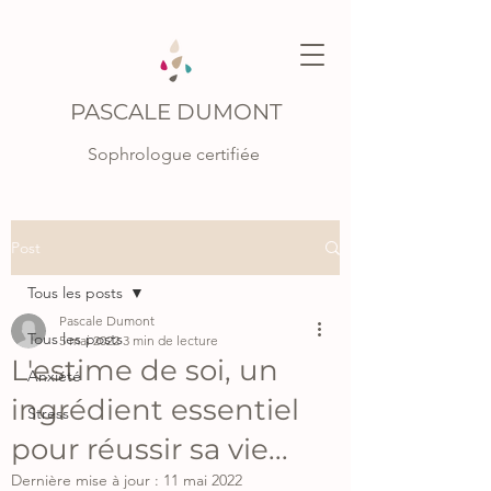
PASCALE DUMONT
Sophrologue certifiée
Post
Tous les posts
Pascale Dumont
Tous les posts
5 mai 2022
3 min de lecture
L'estime de soi, un
Anxiété
ingrédient essentiel
Stress
pour réussir sa vie...
Dernière mise à jour :
11 mai 2022